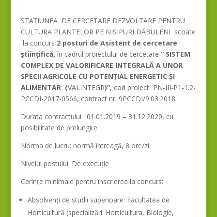
STAȚIUNEA DE CERCETARE DEZVOLTARE PENTRU
CULTURA PLANTELOR PE NISIPURI DĂBULENI
scoate
la concurs
2 posturi de Asistent de cercetare
științifică,
în cadrul proiectului de cercetare
“ SISTEM
COMPLEX DE VALORIFICARE INTEGRALĂ A UNOR
SPECII AGRICOLE CU POTENŢIAL ENERGETIC ŞI
ALIMENTAR (
VALINTEGR
)”,
cod proiect PN-III-P1-1.2-
PCCDI-2017-0566, contract nr. 9PCCDI/9.03.2018.
Durata contractului : 01.01.2019 – 31.12.2020, cu
posibilitate de prelungire
Norma de lucru: normă întreagă, 8 ore/zi.
Nivelul postului: De execuție
Cerințe minimale pentru înscrierea la concurs:
Absolvenți de studii superioare: Facultatea de
Horticultură (specializări: Horticultura, Biologie,