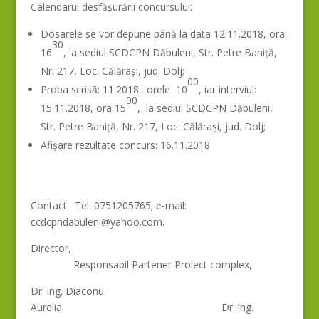
Calendarul desfășurării concursului:
Dosarele se vor depune până la data 12.11.2018, ora:
30
16
, la sediul SCDCPN Dăbuleni, Str. Petre Baniță,
Nr. 217, Loc. Călărași, jud. Dolj;
00
Proba scrisă: 11.2018., orele 10
, iar interviul:
00
15.11.2018, ora 15
, la sediul SCDCPN Dăbuleni,
Str. Petre Baniță, Nr. 217, Loc. Călărași, jud. Dolj;
Afișare rezultate concurs: 16.11.2018
Contact: Tel: 0751205765; e-mail:
ccdcpndabuleni@yahoo.com.
Director,
Responsabil Partener Proiect complex,
Dr. ing. Diaconu
Aurelia Dr. ing.