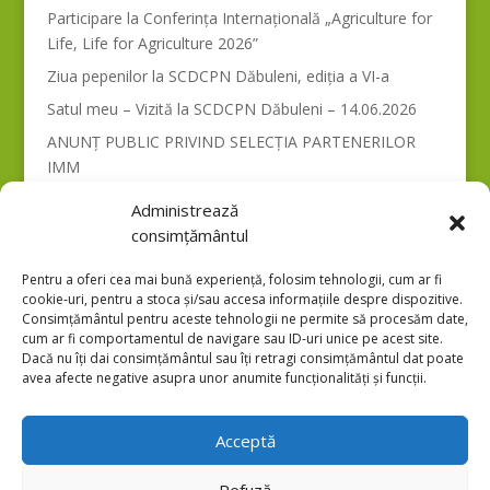
Participare la Conferința Internațională „Agriculture for
Life, Life for Agriculture 2026”
Ziua pepenilor la SCDCPN Dăbuleni, ediția a VI-a
Satul meu – Vizită la SCDCPN Dăbuleni – 14.06.2026
ANUNȚ PUBLIC PRIVIND SELECȚIA PARTENERILOR
IMM
Anunt concurs cercetator debutant
Administrează
consimțământul
Pentru a oferi cea mai bună experiență, folosim tehnologii, cum ar fi
cookie-uri, pentru a stoca și/sau accesa informațiile despre dispozitive.
Consimțământul pentru aceste tehnologii ne permite să procesăm date,
cum ar fi comportamentul de navigare sau ID-uri unice pe acest site.
Dacă nu îți dai consimțământul sau îți retragi consimțământul dat poate
avea afecte negative asupra unor anumite funcționalități și funcții.
Acceptă
Refuză