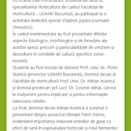
Cu ocazia Zilei Pomiculturii, studenții din anul III,
specializarea Horticultură din cadrul Facultății de
Horticultură – USAMV București, au participat la o
activitate dedicată speciei Ziziphus jujuba (curmalul
chinezesc).
În cadrul evenimentului au fost prezentate diferite
aspecte fiziologice, morfologice și de înmulțire ale
acestei specii, precum și particularitățile de creștere și
dezvoltare în condițiile de cultură specifice zonei
noastre.
Studenții au fost însoțiți de domnul Prof. Univ. Dr. Florin
Stănică (prorector USAMV București), domnul decan al
Facultății de Horticultură Prof. Univ. Dr. Adrian Asănică
și domnul prodecan Șef Lucr. Dr. Cosmin Mihai, cărora
le mulțumim pentru implicare și pentru informațiile
valoroase oferite.
La final, domnul decan Adrian Asănică a susținut o
prezentare despre proiectul Climate Farm Demo,
evidențiind importanța reducerii emisiilor de gaze cu
efect de seră în exploatațiile horticole și rolul fermierilor